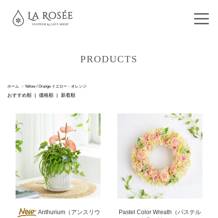
PRODUCTS
ホーム
>
Yellow / Orange イエロー・オレンジ
おすすめ順
|
価格順
| 新着順
Pastel Color Wreath（パステル
Anthurium（アンスリウ