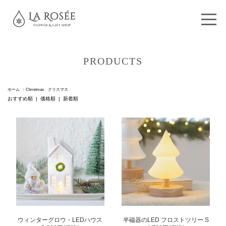
PRODUCTS
ホーム
>
Christmas クリスマス
おすすめ順
|
価格順
| 新着順
ウィンターグロウ・LEDハウス
半磁器のLED フロストツリー S