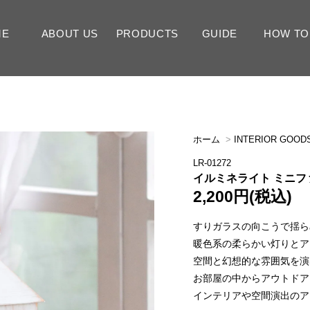
ME
ABOUT US
PRODUCTS
GUIDE
HOW TO
FLOWERS
INTERIOR GOODS
送料
支払い方法
返品について
ラッピング
メッセージカード
View All 全ての商品
TYPE タイプ
EVENT イベント
COLOR カラー
PRICE 価格
View All 全ての商品
Vases フラワーベース
Candles キャンドル
Ornaments オーナメント
Pre
Art
Dri
Int
Bi
We
Ne
Mot
Ha
Ch
Val
Pi
Re
Yel
Wh
Blu
Mi
～3,
～5,
～10
～15
15,
ホーム
>
INTERIOR GO
LR-01272
イルミネライト ミニ
2,200円(税込)
すりガラスの向こうで揺ら
暖色系の柔らかい灯りとア
空間と幻想的な雰囲気を演
お部屋の中からアウトドア
インテリアや空間演出のア