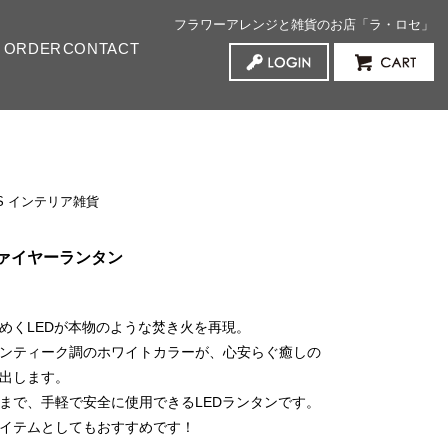
フラワーアレンジと雑貨のお店「ラ・ロセ」
 ORDER
CONTACT
served flowers プリザーブドフラワー
ificial Flowers アーティフィシャルフラワー
ed Flowers ドライフラワー
erior green インテリアグリーン
rthday お誕生日祝い
dding ご結婚祝い
w Baby ご出産祝い
her’s Day 母の日
lloween ハロウィン
ristmas クリスマス
entine's Day バレンタインデー
nk ピンク
d レッド
low / Orange イエロー・オレンジ
ite / Green ホワイト・グリーン
e / Purple ブルー・パープル
xed ミックス
000円
000円
,000円
,000円
000円～
ODS インテリア雑貨
ファイヤーランタン
めくLEDが本物のような焚き火を再現。
ンティーク調のホワイトカラーが、心安らぐ癒しの
出します。
まで、手軽で安全に使用できるLEDランタンです。
イテムとしてもおすすめです！