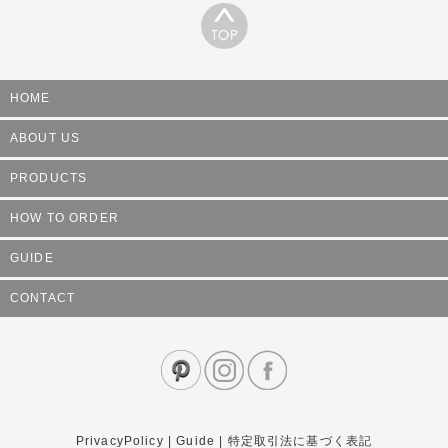
HOME
ABOUT US
PRODUCTS
HOW TO ORDER
GUIDE
CONTACT
PrivacyPolicy
|
Guide
|
特定取引法に基づく表記