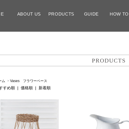
ME
ABOUT US
PRODUCTS
GUIDE
HOW TO
FLOWERS
INTERIOR GOODS
送料
支払い方法
返品について
ラッピング
メッセージカード
View All 全ての商品
TYPE タイプ
EVENT イベント
COLOR カラー
PRICE 価格
View All 全ての商品
Vases フラワーベース
Candles キャンドル
Ornaments オーナメント
Pre
Art
Dri
Int
Bi
We
Ne
Mot
Ha
Ch
Val
Pi
Re
Yel
Wh
Blu
Mi
～3,
～5,
～10
～15
15,
PRODUCTS
ーム
>
Vases フラワーベース
すすめ順 |
価格順
|
新着順