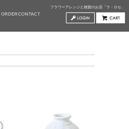
フラワーアレンジと雑貨のお店「ラ・ロセ」
 ORDER
CONTACT
served flowers プリザーブドフラワー
ificial Flowers アーティフィシャルフラワー
ed Flowers ドライフラワー
erior green インテリアグリーン
rthday お誕生日祝い
dding ご結婚祝い
w Baby ご出産祝い
her’s Day 母の日
lloween ハロウィン
ristmas クリスマス
entine's Day バレンタインデー
nk ピンク
d レッド
low / Orange イエロー・オレンジ
ite / Green ホワイト・グリーン
e / Purple ブルー・パープル
xed ミックス
000円
000円
,000円
,000円
000円～